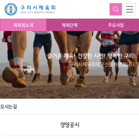
체육회소개
체육단체
주요사업
즐거운 체육! 건강한 시민! 행복한 구리!
구리시체육회에 오신걸 환영합니다.
오시는길
경영공시