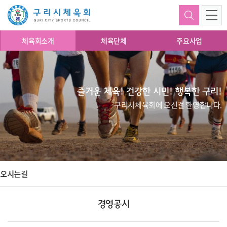
체육회소개
체육단체
주요사업
즐거운 체육! 건강한 시민! 행복한 구리!
구리시체육회에 오신걸 환영합니다.
오시는길
경영공시