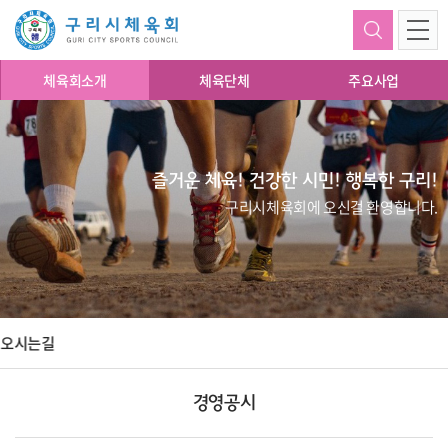
체육회소개
체육단체
주요사업
즐거운 체육! 건강한 시민! 행복한 구리!
구리시체육회에 오신걸 환영합니다.
오시는길
경영공시