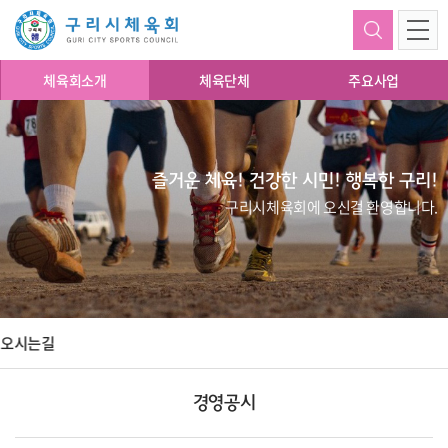
체육회소개
체육단체
주요사업
즐거운 체육! 건강한 시민! 행복한 구리!
구리시체육회에 오신걸 환영합니다.
오시는길
경영공시