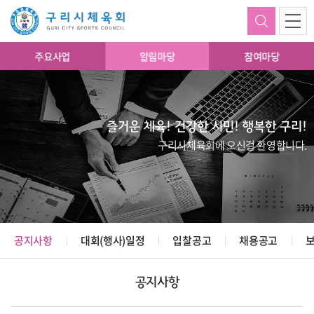
주요사업
알림마당
참여마당
즐거운 체육! 건강한 시민! 행복한 구리!
구리시체육회에 오신걸 환영합니다.
공지사항
대회(행사)일정
입찰공고
채용공고
공지사항