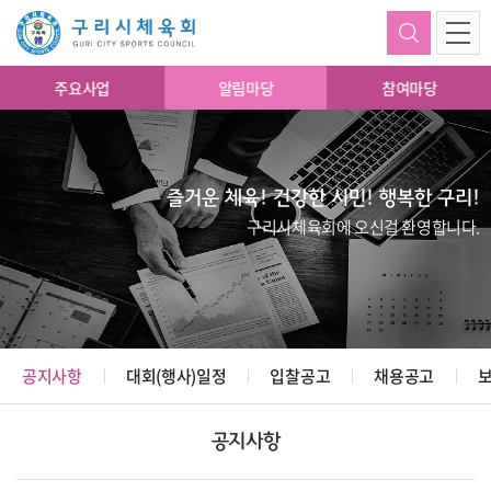
주요사업
알림마당
참여마당
즐거운 체육! 건강한 시민! 행복한 구리!
구리시체육회에 오신걸 환영합니다.
공지사항
대회(행사)일정
입찰공고
채용공고
공지사항