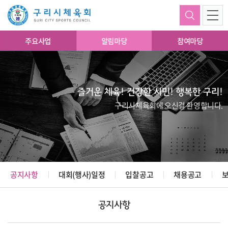
주요사업
알림마당
참여마당
즐거운 체육! 건강한 시민! 행복한 구리!
구리시체육회에 오신걸 환영합니다.
공지사항
대회(행사)일정
입찰공고
채용공고
공지사항