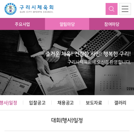
주요사업
알림마당
참여마당
즐거운 체육! 건강한 시민! 행복한 구리!
구리시체육회에 오신걸 환영합니다.
행사)일정
입찰공고
채용공고
보도자료
갤러리
대회(행사)일정