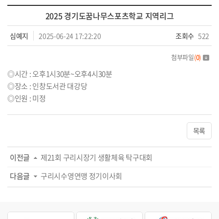
2025 경기도꿈나무스포츠학교 지역리그
심예지
2025-06-24 17:22:20
조회수
522
첨부파일
(
0
)
◎시간 : 오후1시30분~오후4시30분
◎장소 : 인창도서관 대강당
◎인원 : 미정
목록
이전글
제21회 구리시장기 생활체육 탁구대회
다음글
구리시수영연맹 정기이사회