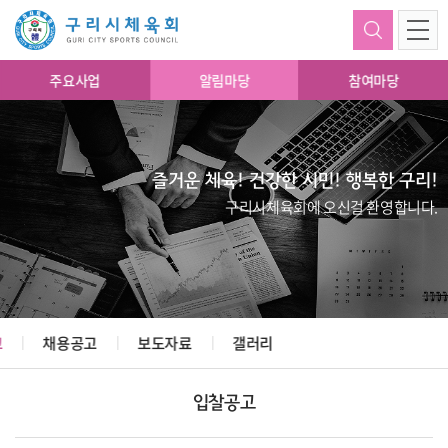
주요사업
알림마당
참여마당
즐거운 체육! 건강한 시민! 행복한 구리!
구리시체육회에 오신걸 환영합니다.
고
채용공고
보도자료
갤러리
입찰공고