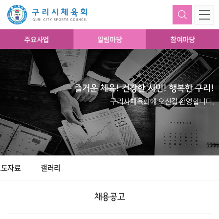
주요사업
알림마당
참여마당
즐거운 체육! 건강한 시민! 행복한 구리!
구리시체육회에 오신걸 환영합니다.
보도자료
갤러리
채용공고