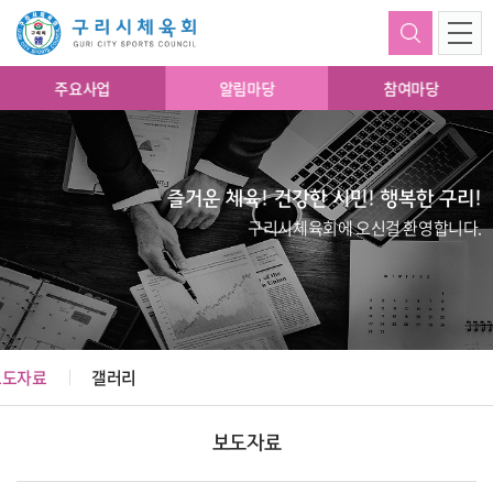
주요사업
알림마당
참여마당
즐거운 체육! 건강한 시민! 행복한 구리!
구리시체육회에 오신걸 환영합니다.
보도자료
갤러리
보도자료