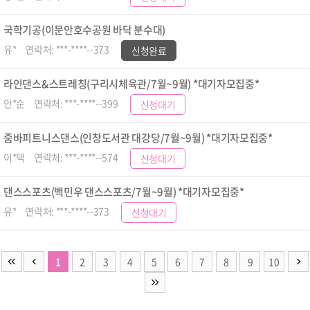
국학기공(이문안호수공원 바닥 분수대)
유*
연락처: ***-****--373
신청완료
라인댄스&스트레칭(구리시체육관/7월~9월) *대기자모집중*
안*순
연락처: ***-****--399
신청대기
줌바피트니스댄스(인창도서관 대강당/7월~9월) *대기자모집중*
이*택
연락처: ***-****--574
신청대기
댄스스포츠(백민우 댄스스포츠/7월~9월) *대기자모집중*
유*
연락처: ***-****--373
신청대기
1
2
3
4
5
6
7
8
9
10