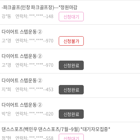
-파크골프(인창 파크골프장)---*정원마감
강*동
연락처: ***-****--148
신청대기
다이어트 스텝운동 ②
고*경
연락처: ***-****--970
신청불가
다이어트 스텝운동 ②
고*경
연락처: ***-****--970
신청완료
다이어트 스텝운동 ②
지*희
연락처: ***-****--453
신청완료
다이어트 스텝운동 ②
박*은
연락처: ***-****--020
신청완료
댄스스포츠(백민우 댄스스포츠/7월~9월) *대기자모집중*
정*현
연락처: ***-****--558
신청대기