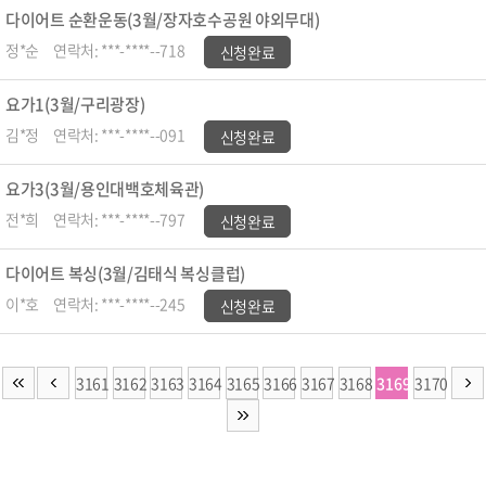
다이어트 순환운동(3월/장자호수공원 야외무대)
정*순
연락처: ***-****--718
신청완료
요가1(3월/구리광장)
김*정
연락처: ***-****--091
신청완료
요가3(3월/용인대백호체육관)
전*희
연락처: ***-****--797
신청완료
다이어트 복싱(3월/김태식 복싱클럽)
이*호
연락처: ***-****--245
신청완료
3161
3162
3163
3164
3165
3166
3167
3168
3169
3170