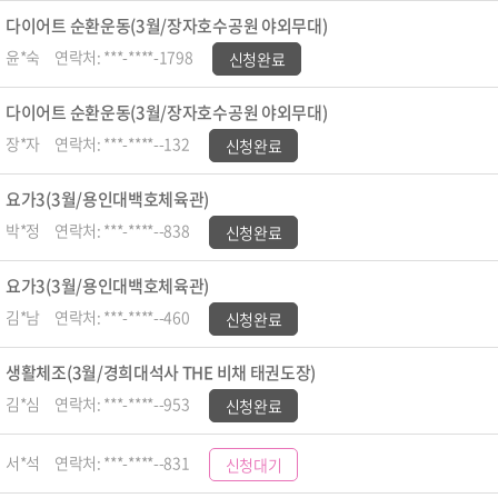
다이어트 순환운동(3월/장자호수공원 야외무대)
윤*숙
연락처: ***-****-1798
신청완료
다이어트 순환운동(3월/장자호수공원 야외무대)
장*자
연락처: ***-****--132
신청완료
요가3(3월/용인대백호체육관)
박*정
연락처: ***-****--838
신청완료
요가3(3월/용인대백호체육관)
김*남
연락처: ***-****--460
신청완료
생활체조(3월/경희대석사 THE 비채 태권도장)
김*심
연락처: ***-****--953
신청완료
서*석
연락처: ***-****--831
신청대기