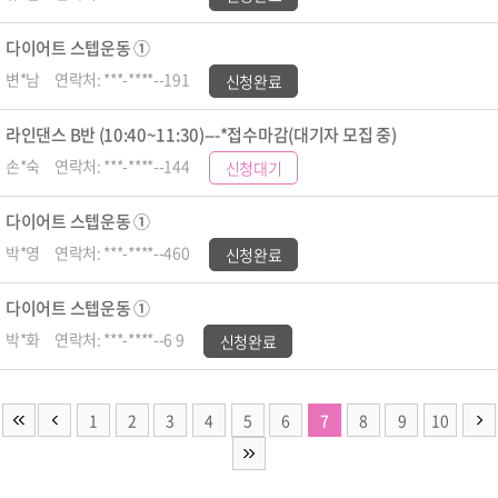
다이어트 스텝운동 ①
변*남
연락처: ***-****--191
신청완료
라인댄스 B반 (10:40~11:30)---*접수마감(대기자 모집 중)
손*숙
연락처: ***-****--144
신청대기
다이어트 스텝운동 ①
박*영
연락처: ***-****--460
신청완료
다이어트 스텝운동 ①
박*화
연락처: ***-****--6 9
신청완료
1
2
3
4
5
6
7
8
9
10