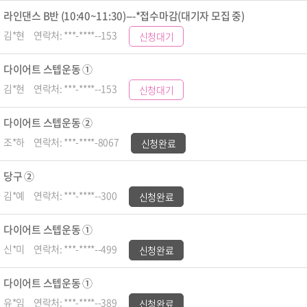
라인댄스 B반 (10:40~11:30)---*접수마감(대기자 모집 중)
김*현
연락처: ***-****--153
신청대기
다이어트 스텝운동 ①
김*현
연락처: ***-****--153
신청대기
다이어트 스텝운동 ②
조*하
연락처: ***-****-8067
신청완료
당구 ②
김*예
연락처: ***-****--300
신청완료
다이어트 스텝운동 ①
신*미
연락처: ***-****--499
신청완료
다이어트 스텝운동 ①
유*임
연락처: ***-****--389
신청완료