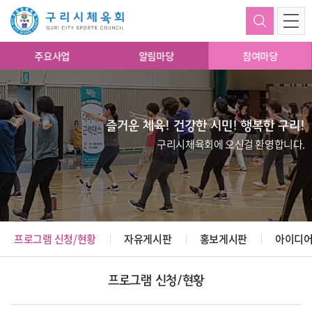
주요사업
알림마당
참여마당
즐거운 체육! 건강한 시민! 행복한 구리!
구리시체육회에 오신걸 환영합니다.
프로그램 신청/현황
자유게시판
홍보게시판
아이디어
프로그램 신청/현황