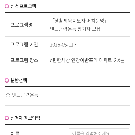
신청 프로그램
「생활체육지도자 배치운영」
프로그램명
밴드근력운동 참가자 모집
프로그램 기간
2026-05-11 ~
프로그램 장소
e편한세상 인창어반포레 아파트 G.X룸
분반선택
밴드근력운동
신청자 정보입력
이름