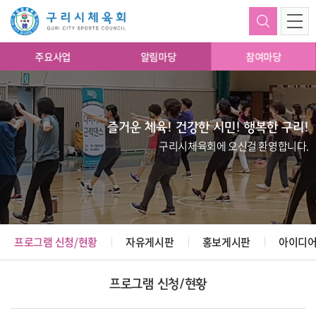
주요사업
알림마당
참여마당
즐거운 체육! 건강한 시민! 행복한 구리!
구리시체육회에 오신걸 환영합니다.
프로그램 신청/현황
자유게시판
홍보게시판
아이디어
프로그램 신청/현황