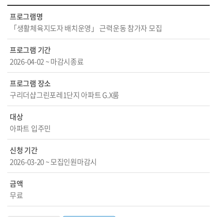
프로그램명
「생활체육지도자 배치운영」 근력운동 참가자 모집
프로그램 기간
2026-04-02 ~ 마감시종료
프로그램 장소
구리더샵그린포레1단지 아파트 G.X룸
대상
아파트 입주민
신청 기간
2026-03-20 ~ 모집인원마감시
금액
무료