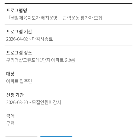
프로그램명
「생활체육지도자 배치운영」 근력운동 참가자 모집
프로그램 기간
2026-04-02 ~ 마감시종료
프로그램 장소
구리더샵그린포레1단지 아파트 G.X룸
대상
아파트 입주민
신청 기간
2026-03-20 ~ 모집인원마감시
금액
무료