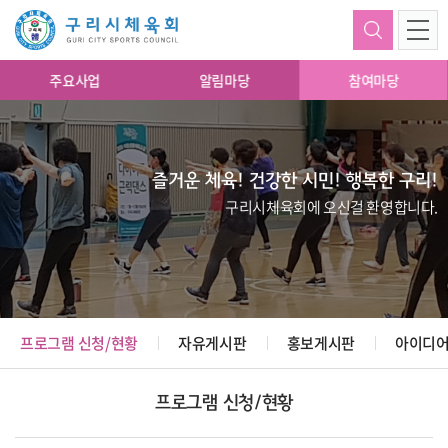
주요사업
알림마당
참여마당
즐거운 체육! 건강한 시민! 행복한 구리!
구리시체육회에 오신걸 환영합니다.
프로그램 신청/현황
자유게시판
홍보게시판
아이디어
프로그램 신청/현황