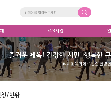
체
주요사업
즐거운 체육! 건강한 시민! 행복한 구
구리시체육회에 오신걸 환영합
신청/현황