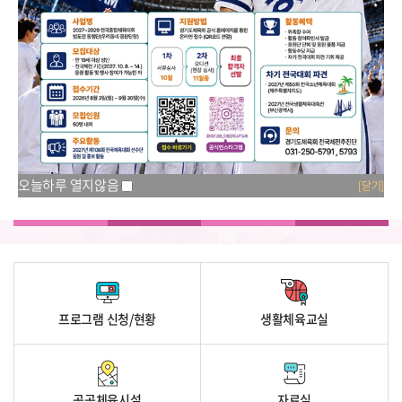
오늘하루 열지않음
[닫기]
오늘하루 열지않음
[닫기]
오늘하루 열지않음
[닫기]
조직현황
경영공시
관련규정
오시는길
프로그램 신청/현황
생활체육교실
공공체육시설
자료실