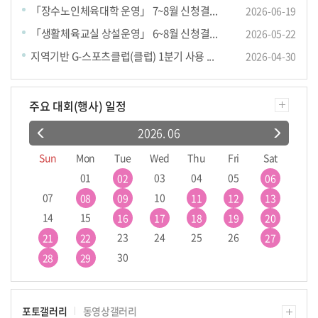
「장수노인체육대학 운영」 7~8월 신청결...
2026-06-19
「생활체육교실 상설운영」 6~8월 신청결...
2026-05-22
지역기반 G-스포츠클럽(클럽) 1분기 사용 ...
2026-04-30
주요 대회(행사) 일정
2026. 06
Sun
Mon
Tue
Wed
Thu
Fri
Sat
01
03
04
05
02
06
07
10
08
09
11
12
13
14
15
16
17
18
19
20
23
24
25
26
21
22
27
30
28
29
포토갤러리
동영상갤러리