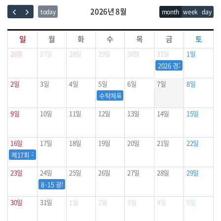
2026년 8월
today
month
week
day
일
월
화
수
목
금
토
26일
27일
28일
29일
30일
31일
1일
2026 경기도 꿈나무스
2일
3일
4일
5일
6일
7일
8일
수탁체육시설(4개소) 「제2차 위탁시설 운영위
9일
10일
11일
12일
13일
14일
15일
16일
17일
18일
19일
20일
21일
22일
제17회 구리시의회 의장기 생활체육 농구대회
23일
24일
25일
26일
27일
28일
29일
8·15 광복절기념 문화체육관광부장관배 제55회 전국학생검도대회
30일
31일
1일
2일
3일
4일
5일