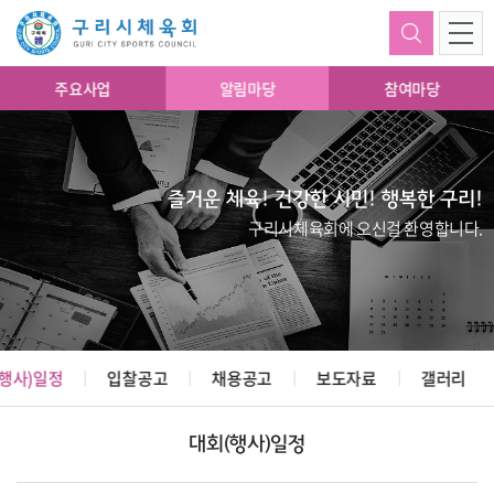
주요사업
알림마당
참여마당
즐거운 체육! 건강한 시민! 행복한 구리!
구리시체육회에 오신걸 환영합니다.
행사)일정
입찰공고
채용공고
보도자료
갤러리
대회(행사)일정