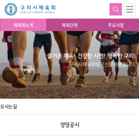
체육회소개
체육단체
주요사업
즐거운 체육! 건강한 시민! 행복한 구리!
구리시체육회에 오신걸 환영합니다.
오시는길
경영공시