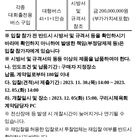
시방서
각종
대형버스
및
금
200,000,000
원
대회출전용
41+1+1
인승
규격서
(
부가가치세포함
)
버스 구입
참조
※
입찰 참가 전 반드시 시방서 및 규격서 등을 확인하시기
바라며 확인하지 아니하여 발생한 책임
(
부정당제제 등
)
은
입찰 참가자에게 있습니다
※
시방서 및 규격서의 동등 이상의 제품을 납품하여야 한다
.
나
.
인도조건 및 납품기간
:
구매자 지정장소
납품
,
계약일로부터
180
일 이내
다
.
입찰
(
견적
)
서 제출기간
: 2023. 11. 30.(
목
) 14:00 ~ 2023.
12. 05.(화
) 14:00
라
.
개찰일시 및 장소
: 2023. 12. 05(화
) 15:00,
구리시체육회
계약담당자
PC
※
전산장애 등 발생 시 개찰시간이 늦어지거나 연기될 수
있습니다
.
※
재입찰을 허용한 입찰로서 투찰업체는 재입찰 여부를 반드시
확인하시기 바랍니다
.