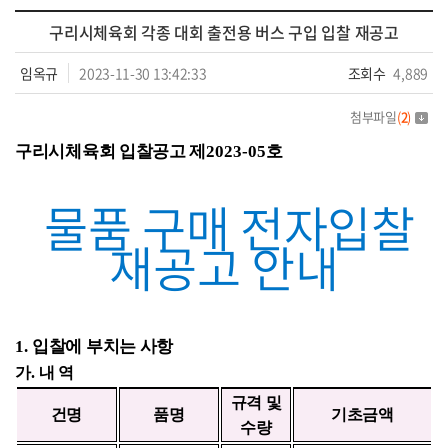
구리시체육회 각종 대회 출전용 버스 구입 입찰 재공고
임옥규
2023-11-30 13:42:33
조회수
4,889
첨부파일
(
2
)
구리시체육회 입찰공고 제
2023-05
호
물품 구매 전자입찰
재공고 안내
1.
입찰에 부치는 사항
가
.
내 역
규격 및
건명
품명
기초금액
수량