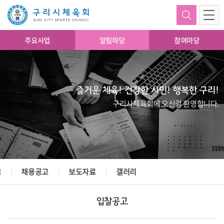
주요사업
알림마당
참여마당
즐거운 체육! 건강한 시민! 행복한 구리!
구리시체육회에 오신걸 환영합니다.
고
채용공고
보도자료
갤러리
입찰공고