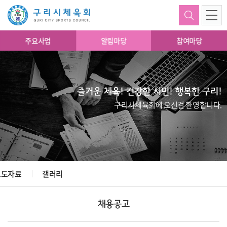
주요사업
알림마당
참여마당
즐거운 체육! 건강한 시민! 행복한 구리!
구리시체육회에 오신걸 환영합니다.
보도자료
갤러리
채용공고