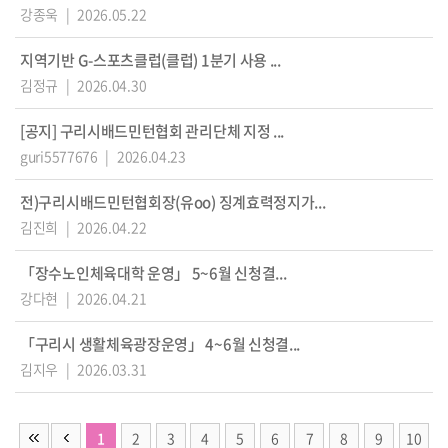
강종욱
|
2026.05.22
지역기반 G-스포츠클럽(클럽) 1분기 사용 ...
김정규
|
2026.04.30
[공지] 구리시배드민턴협회 관리단체 지정 ...
guri5577676
|
2026.04.23
전)구리시배드민턴협회장(유oo) 징계효력정지가...
김진희
|
2026.04.22
「장수노인체육대학 운영」 5~6월 신청결...
강다현
|
2026.04.21
「구리시 생활체육광장운영」 4~6월 신청결...
김지우
|
2026.03.31
1
2
3
4
5
6
7
8
9
10