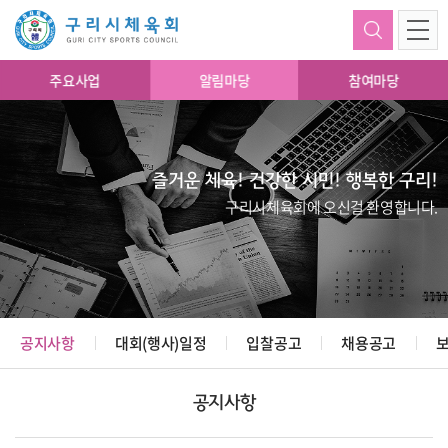
주요사업
알림마당
참여마당
즐거운 체육! 건강한 시민! 행복한 구리!
구리시체육회에 오신걸 환영합니다.
공지사항
대회(행사)일정
입찰공고
채용공고
공지사항