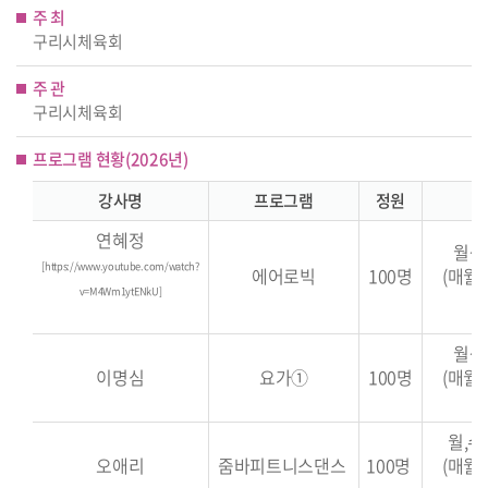
주 최
구리시체육회
주 관
구리시체육회
프로그램 현황(2026년)
강사명
프로그램
정원
연혜정
월~금
[
https://www.youtube.com/watch?
에어로빅
100명
(매월
v=M4Wm1ytENkU
]
월~금
이명심
요가
①
100명
(매월
월,수,
오애리
줌바피트니스댄스
100명
(매월