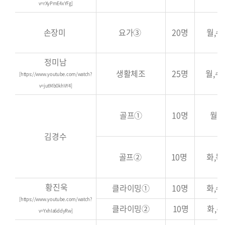
v=rXyPmE4xYFg]
손장미
요가③
20명
월,수,
정미남
생활체조
25명
월,수,
[
https://www.youtube.com/watch?
v=jutMb0khVY4
]
골프
①
10명
월~금
김경수
골프
②
10명
화,목,
황진욱
클라이밍
①
10명
화,수,
[
https://www.youtube.com/watch?
클라이밍
②
10명
화,수,
v=YxhIa6ddyRw]