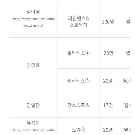
정아영
라인댄스&
[
https://www.youtube.com/watch?
100명
월~금
스트레칭
v=fZwiFRtO47o
]
필라테스
①
20명
월~금
김경호
필라테스
②
20명
월,수,
양일환
댄스스포츠
17명
월,수,
유정화
요가
②
20명
월,수,
[
https://www.youtube.com/watch?