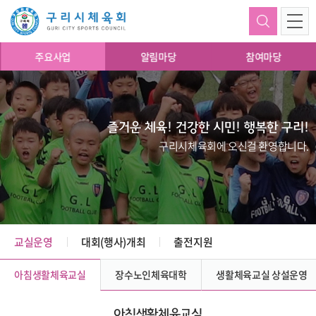
주요사업
알림마당
참여마당
즐거운 체육! 건강한 시민! 행복한 구리!
구리시체육회에 오신걸 환영합니다.
교실운영
대회(행사)개최
출전지원
아침생활체육교실
장수노인체육대학
생활체육교실 상설운영
아침생활체육교실